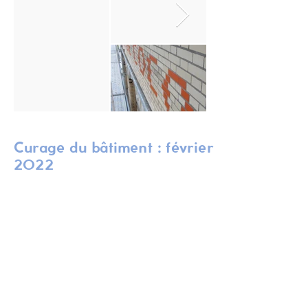
Curage du bâtiment : février
2022
L'étape de curage du bâtiment
consiste à
retirer l'ensemble des éléments existants de
second
œuvre
à l'intérieur du bâtiment
(plomberie, réseaux électriques, cloisons,
moquette etc). Cette étape permet de
retrouver le bâtiment à nu pour retrouver une
base saine et permettre sa rénovation par la
suite. Nous avons pour objectif de conserver
un maximum d'éléments existants sur place
afin de limiter notre production de déchets