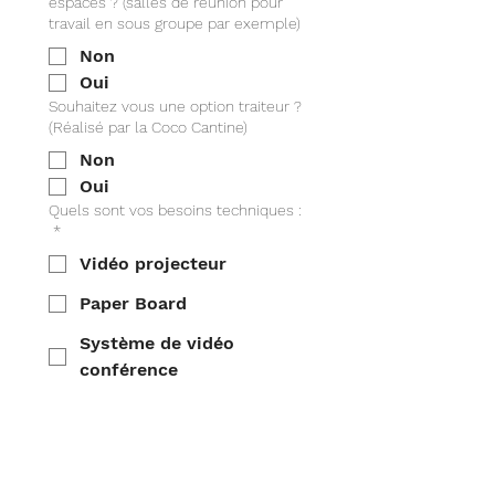
espaces ? (salles de réunion pour
travail en sous groupe par exemple)
Non
Oui
Souhaitez vous une option traiteur ?
(Réalisé par la Coco Cantine)
Non
Oui
Quels sont vos besoins techniques :
*
Vidéo projecteur
Paper Board
Système de vidéo
conférence
Micros et enceintes
Aucun besoin
Autre demande