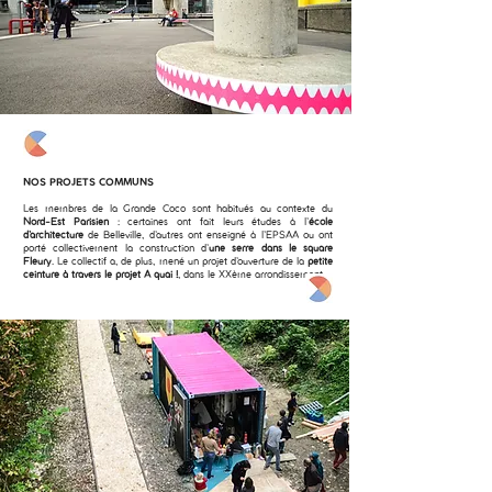
NOS PROJETS COMMUNS
Les membres de la Grande Coco sont habitués au contexte du
Nord-Est Parisien
: certaines ont fait leurs études à l’
école
d’architecture
de Belleville, d’autres ont enseigné à l’EPSAA ou ont
porté collectivement la construction d’
une serre dans le square
Fleury
. Le collectif a, de plus, mené un projet d’ouverture de la
petite
ceinture à travers le projet A quai !
, dans le XXème arrondissement.