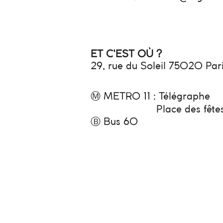
ET C'EST OÙ ?
29, rue du Soleil 75020 Par
Ⓜ METRO 11 : Télégraphe
Place des fête
Ⓑ Bus 60